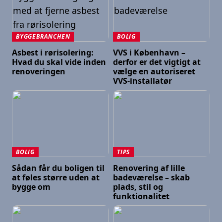
BYGGEBRANCHEN
BOLIG
Asbest i rørisolering:
VVS i København –
Hvad du skal vide inden
derfor er det vigtigt at
renoveringen
vælge en autoriseret
VVS-installatør
BOLIG
TIPS
Sådan får du boligen til
Renovering af lille
at føles større uden at
badeværelse – skab
bygge om
plads, stil og
funktionalitet