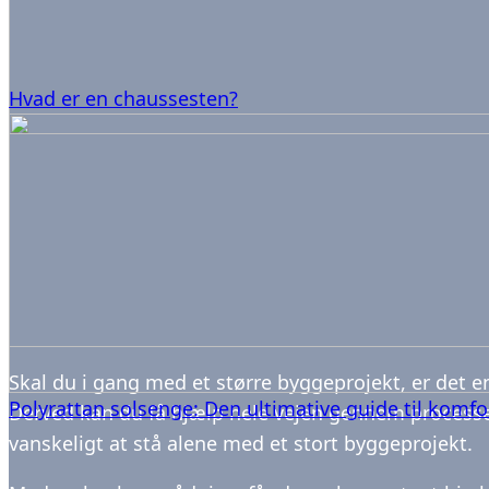
Hvad er en chaussesten?
Skal du i gang med et større byggeprojekt, er det e
Polyrattan solsenge: Den ultimative guide til komfor
Derved kan du få hjælp hele vejen gennem processen,
vanskeligt at stå alene med et stort byggeprojekt.