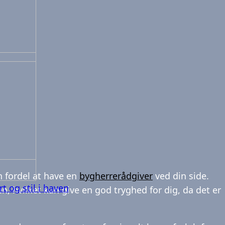
n fordel at have en
bygherrerådgiver
ved din side.
t og stil i haven
 hvilket kan give en god tryghed for dig, da det er