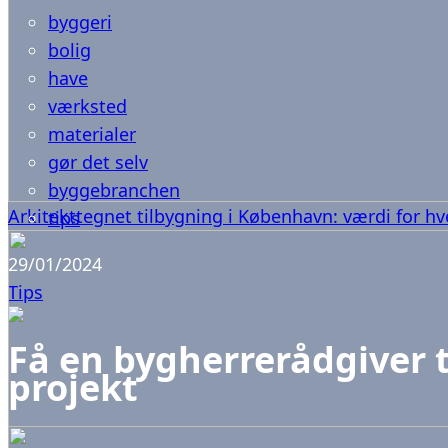
byggeri
bolig
have
værksted
materialer
gør det selv
byggebranchen
Arkitekttegnet tilbygning i København: værdi for h
tips
29/01/2024
Tips
Få en bygherrerådgiver ti
projekt