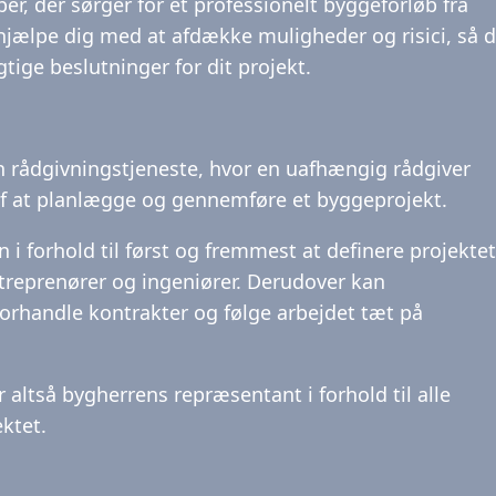
r, der sørger for et professionelt byggeforløb fra
at hjælpe dig med at afdække muligheder og risici, så 
igtige beslutninger for dit projekt.
n rådgivningstjeneste, hvor en uafhængig rådgiver
 af at planlægge og gennemføre et byggeprojekt.
i forhold til først og fremmest at definere projektet
ntreprenører og ingeniører. Derudover kan
rhandle kontrakter og følge arbejdet tæt på
ltså bygherrens repræsentant i forhold til alle
ektet.