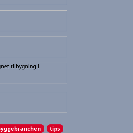
byggebranchen
tips