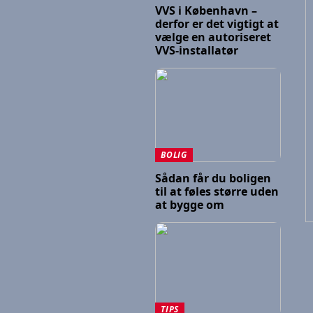
VVS i København –
derfor er det vigtigt at
vælge en autoriseret
VVS-installatør
BOLIG
Sådan får du boligen
til at føles større uden
at bygge om
TIPS