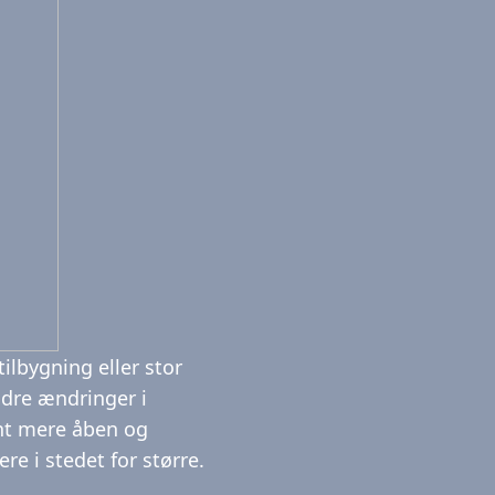
lbygning eller stor
ndre ændringer i
ant mere åben og
e i stedet for større.