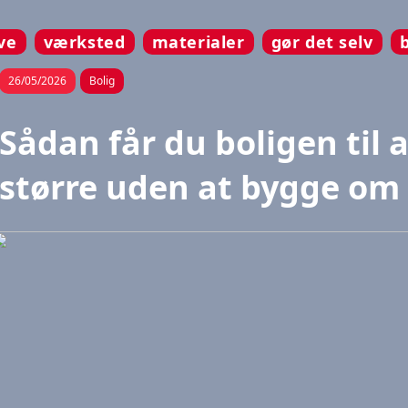
ve
værksted
materialer
gør det selv
26/05/2026
Bolig
Sådan får du boligen til a
større uden at bygge om