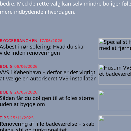
bedre. Med de rette valg kan selv mindre boliger føle
mere indbydende i hverdagen.
BYGGEBRANCHEN
17/06/2026
Asbest i rørisolering: Hvad du skal
vide inden renoveringen
BOLIG
08/06/2026
VVS i København – derfor er det vigtigt
at vælge en autoriseret VVS-installatør
BOLIG
26/05/2026
Sådan får du boligen til at føles større
uden at bygge om
TIPS
25/11/2025
Renovering af lille badeværelse – skab
plads, stil og funktionalitet