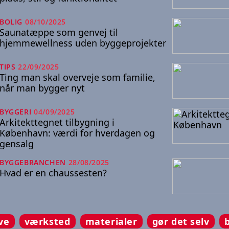
BOLIG
08/10/2025
Saunatæppe som genvej til
hjemmewellness uden byggeprojekter
TIPS
22/09/2025
Ting man skal overveje som familie,
når man bygger nyt
BYGGERI
04/09/2025
Arkitekttegnet tilbygning i
København: værdi for hverdagen og
gensalg
BYGGEBRANCHEN
28/08/2025
Hvad er en chaussesten?
ve
værksted
materialer
gør det selv