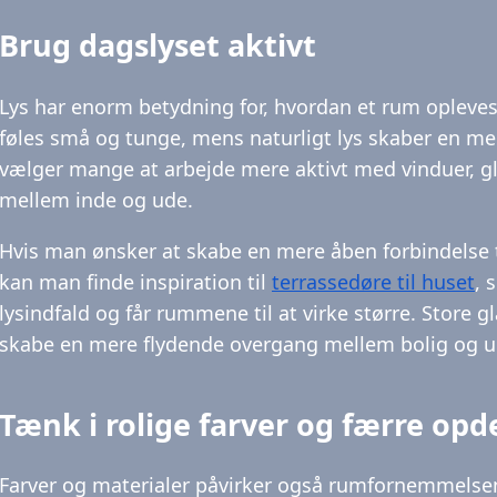
Brug dagslyset aktivt
Lys har enorm betydning for, hvordan et rum opleve
føles små og tunge, mens naturligt lys skaber en m
vælger mange at arbejde mere aktivt med vinduer, g
mellem inde og ude.
Hvis man ønsker at skabe en mere åben forbindelse ti
kan man finde inspiration til
terrassedøre til huset
, 
lysindfald og får rummene til at virke større. Store g
skabe en mere flydende overgang mellem bolig og u
Tænk i rolige farver og færre opd
Farver og materialer påvirker også rumfornemmelsen