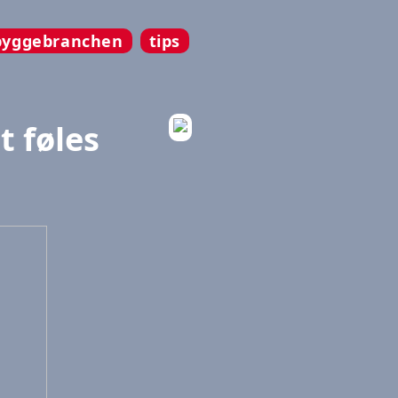
byggebranchen
tips
t føles