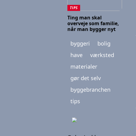
TIPS
Ting man skal
overveje som familie,
når man bygger nyt
byggeri
bolig
have
værksted
materialer
gør det selv
byggebranchen
tips