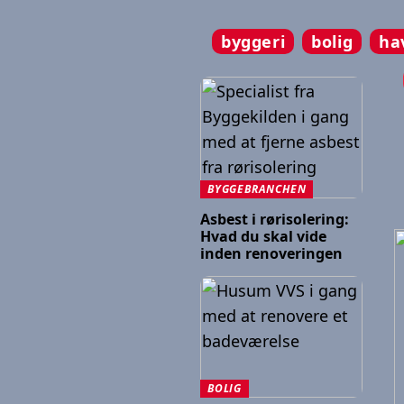
byggeri
bolig
ha
BYGGEBRANCHEN
Asbest i rørisolering:
Hvad du skal vide
inden renoveringen
BOLIG