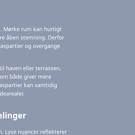
s. Mørke rum kan hurtigt
ere åben stemning. Derfor
laspartier og overgange
l haven eller terrassen,
som både giver mere
laspartier kan samtidig
dearealer.
elinger
. Lyse nuancer reflekterer