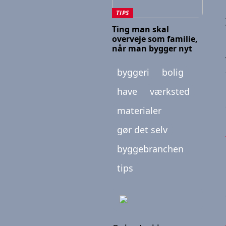
TIPS
Ting man skal
overveje som familie,
når man bygger nyt
byggeri
bolig
have
værksted
materialer
gør det selv
byggebranchen
tips