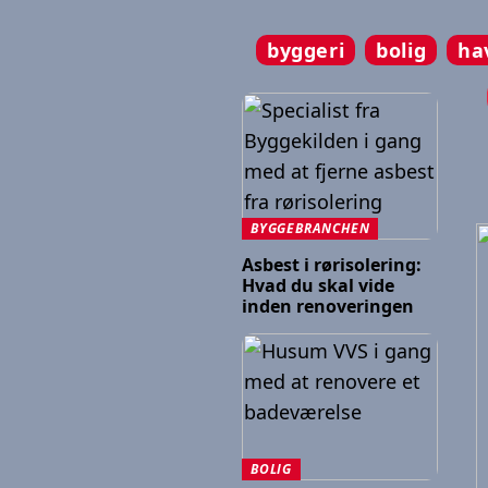
byggeri
bolig
ha
BYGGEBRANCHEN
Asbest i rørisolering:
Hvad du skal vide
inden renoveringen
BOLIG