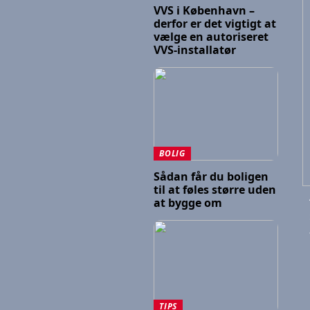
VVS i København –
derfor er det vigtigt at
vælge en autoriseret
VVS-installatør
BOLIG
Sådan får du boligen
til at føles større uden
at bygge om
TIPS