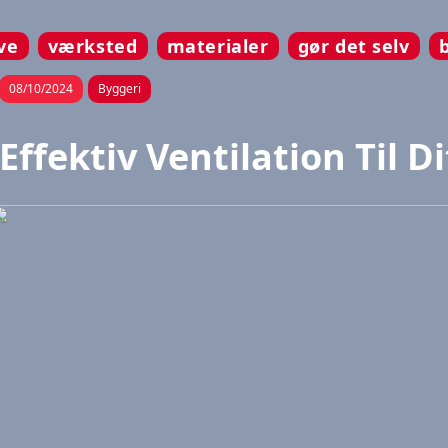
ve
værksted
materialer
gør det selv
08/10/2024
Byggeri
Effektiv Ventilation Til D