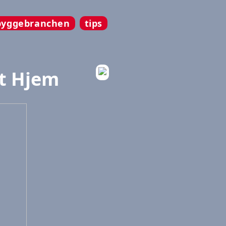
byggebranchen
tips
it Hjem