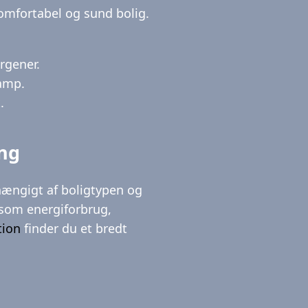
 komfortabel og sund bolig.
ergener.
amp.
.
ing
fhængigt af boligtypen og
r som energiforbrug,
tion
finder du et bredt