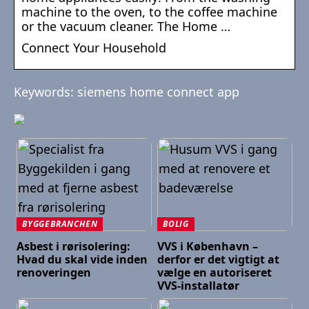
machine to the oven, to the coffee machine
or the vacuum cleaner. The Home …
Connect Your Household
Keywords: siemens home connect app
BYGGEBRANCHEN
BOLIG
Asbest i rørisolering:
VVS i København –
Hvad du skal vide inden
derfor er det vigtigt at
renoveringen
vælge en autoriseret
VVS-installatør