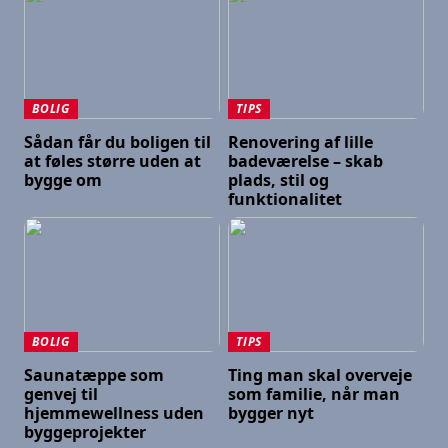
BOLIG
TIPS
Sådan får du boligen til
Renovering af lille
at føles større uden at
badeværelse – skab
bygge om
plads, stil og
funktionalitet
BOLIG
TIPS
Saunatæppe som
Ting man skal overveje
genvej til
som familie, når man
hjemmewellness uden
bygger nyt
byggeprojekter