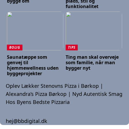
bygge om
plads, stil og
funktionalitet
BOLIG
TIPS
Saunatæppe som
Ting man skal overveje
genvej til
som familie, når man
hjemmewellness uden
bygger nyt
byggeprojekter
Oplev Lækker Stenovns Pizza i Børkop |
Alexandra’s Pizza Børkop | Nyd Autentisk Smag
Hos Byens Bedste Pizzaria
hej@bbdigital.dk