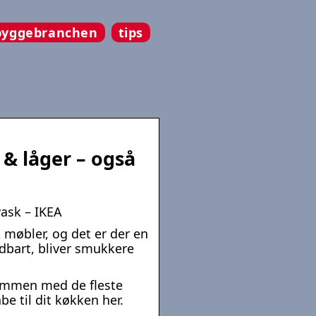
byggebranchen
tips
& låger – også
ask – IKEA
 møbler, og det er der en
ldbart, bliver smukkere
sammen med de fleste
e til dit køkken her.