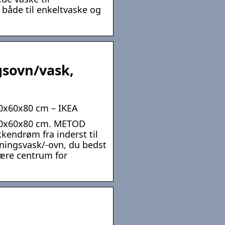
 både til enkeltvaske og
gsovn/vask,
0x60x80 cm – IKEA
 60x60x80 cm. METOD
kkendrøm fra inderst til
ningsvask/-ovn, du bedst
 være centrum for