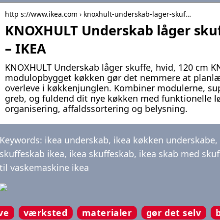
http s://www.ikea.com › knoxhult-underskab-lager-skuf…
KNOXHULT Underskab låger skuff
– IKEA
KNOXHULT Underskab låger skuffe, hvid, 120 cm 
modulopbygget køkken gør det nemmere at planlæ
overleve i køkkenjunglen. Kombiner modulerne, su
greb, og fuldend dit nye køkken med funktionelle 
organisering, affaldssortering og belysning.
Keywords: ikea underskab, ikea køkken underskabe,
skuffeskab ikea, ikea skuffeskab, ikea skab med sku
til vaskemaskine ikea
ve
værksted
materialer
gør det selv