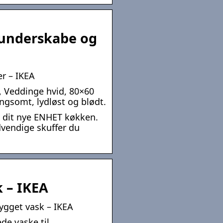
 underskabe og
r – IKEA
 Veddinge hvid, 80×60
ngsomt, lydløst og blødt.
il dit nye ENHET køkken.
dvendige skuffer du
k – IKEA
ygget vask – IKEA
de vaske til