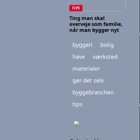
TIPS
Ting man skal
overveje som familie,
når man bygger nyt
byggeri
bolig
have
værksted
materialer
gør det selv
byggebranchen
tips