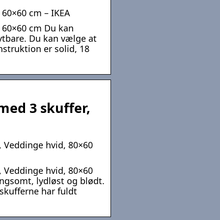
 60×60 cm – IKEA
, 60×60 cm Du kan
lytbare. Du kan vælge at
nstruktion er solid, 18
ed 3 skuffer,
 Veddinge hvid, 80×60
 Veddinge hvid, 80×60
ngsomt, lydløst og blødt.
skufferne har fuldt