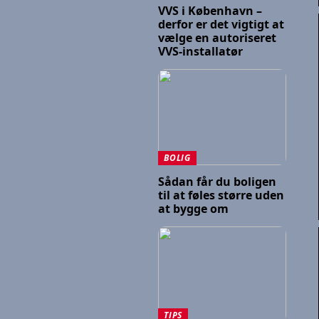
VVS i København –
derfor er det vigtigt at
vælge en autoriseret
VVS-installatør
BOLIG
Sådan får du boligen
til at føles større uden
at bygge om
TIPS