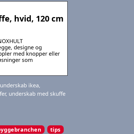
e, hvid, 120 cm
KNOXHULT
gge, designe og
ppler med knopper eller
løsninger som
 underskab ikea,
ffer, underskab med skuffe
byggebranchen
tips