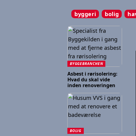
byggeri
bolig
ha
BYGGEBRANCHEN
Asbest i rørisolering:
Hvad du skal vide
inden renoveringen
BOLIG