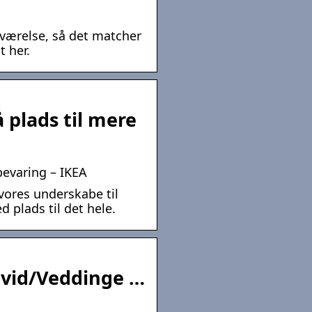
værelse, så det matcher
t her.
 plads til mere
bevaring – IKEA
vores underskabe til
d plads til det hele.
vid/Veddinge …