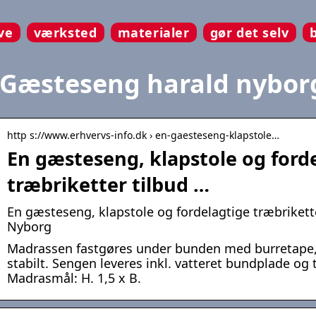
ve
værksted
materialer
gør det selv
Gæsteseng harald nybor
http s://www.erhvervs-info.dk › en-gaesteseng-klapstole…
En gæsteseng, klapstole og ford
træbriketter tilbud …
En gæsteseng, klapstole og fordelagtige træbrikett
Nyborg
Madrassen fastgøres under bunden med burretape, 
stabilt. Sengen leveres inkl. vatteret bundplade og 
Madrasmål: H. 1,5 x B.