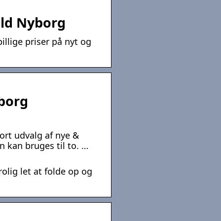
ald Nyborg
llige priser på nyt og
borg
ort udvalg af nye &
 kan bruges til to. …
olig let at folde op og