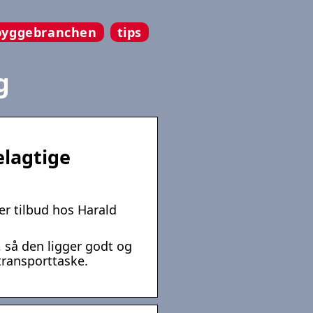
byggebranchen
tips
g
elagtige
er tilbud hos Harald
så den ligger godt og
transporttaske.