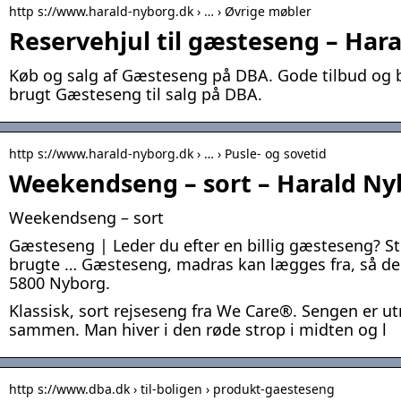
http s://www.harald-nyborg.dk › … › Øvrige møbler
Reservehjul til gæsteseng – Har
Køb og salg af Gæsteseng på DBA. Gode tilbud og bi
brugt Gæsteseng til salg på DBA.
http s://www.harald-nyborg.dk › … › Pusle- og sovetid
Weekendseng – sort – Harald Ny
Weekendseng – sort
Gæsteseng | Leder du efter en billig gæsteseng? St
brugte … Gæsteseng, madras kan lægges fra, så den
5800 Nyborg.
Klassisk, sort rejseseng fra We Care®. Sengen er utr
sammen. Man hiver i den røde strop i midten og l
http s://www.dba.dk › til-boligen › produkt-gaesteseng