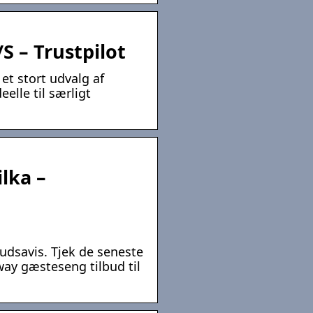
S – Trustpilot
t stort udvalg af
elle til særligt
lka –
udsavis. Tjek de seneste
ay gæsteseng tilbud til