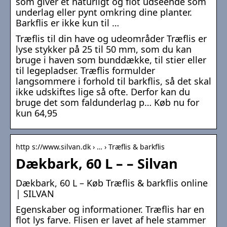
som giver et naturligt og flot udseende som
underlag eller pynt omkring dine planter.
Barkflis er ikke kun til …
Træflis til din have og udeområder Træflis er
lyse stykker på 25 til 50 mm, som du kan
bruge i haven som bunddække, til stier eller
til legepladser. Træflis formulder
langsommere i forhold til barkflis, så det skal
ikke udskiftes lige så ofte. Derfor kan du
bruge det som faldunderlag p… Køb nu for
kun 64,95
http s://www.silvan.dk › … › Træflis & barkflis
Dækbark, 60 L – – Silvan
Dækbark, 60 L – Køb Træflis & barkflis online
| SILVAN
Egenskaber og informationer. Træflis har en
flot lys farve. Flisen er lavet af hele stammer