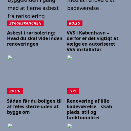
BYGGEBRANCHEN
BOLIG
Asbest i rørisolering:
VVS i København –
Hvad du skal vide inden
derfor er det vigtigt at
renoveringen
vælge en autoriseret
VVS-installatør
BOLIG
TIPS
Sådan får du boligen til
Renovering af lille
at føles større uden at
badeværelse – skab
bygge om
plads, stil og
funktionalitet