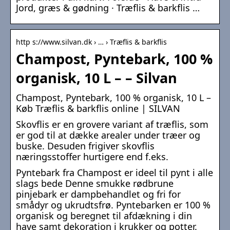
Jord, græs & gødning · Træflis & barkflis …
http s://www.silvan.dk › … › Træflis & barkflis
Champost, Pyntebark, 100 %
organisk, 10 L – – Silvan
Champost, Pyntebark, 100 % organisk, 10 L –
Køb Træflis & barkflis online | SILVAN
Skovflis er en grovere variant af træflis, som
er god til at dække arealer under træer og
buske. Desuden frigiver skovflis
næringsstoffer hurtigere end f.eks.
Pyntebark fra Champost er ideel til pynt i alle
slags bede Denne smukke rødbrune
pinjebark er dampbehandlet og fri for
smådyr og ukrudtsfrø. Pyntebarken er 100 %
organisk og beregnet til afdækning i din
have samt dekoration i krukker og potter.