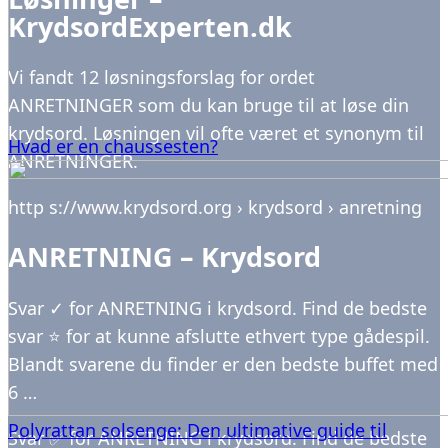
KrydsordExperten.dk
Vi fandt 12 løsningsforslag for ordet
ANRETNINGER som du kan bruge til at løse din
krydsord. Løsningen vil ofte været et synonym til
Hvad er en chaussesten?
ANRETNINGER.
http s://www.krydsord.org › krydsord › anretning
ANRETNING – Krydsord
Svar ✓ for ANRETNING i krydsord. Find de bedste
svar ⭐ for at kunne afslutte ethvert type gådespil.
Blandt svarene du finder er den bedste buffet med
6 …
Polyrattan solsenge: Den ultimative guide til
Svar ✅ for ANRETNING i krydsord. Find de bedste