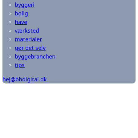
byggeri
bolig
have
værksted
materialer
gør det selv
byggebranchen
tips
hej@bbdigital.dk