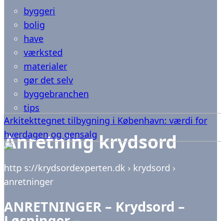
byggeri
bolig
have
værksted
materialer
gør det selv
byggebranchen
tips
Arkitekttegnet tilbygning i København: værdi for
hverdagen og gensalg
Anretning krydsord
http s://krydsordexperten.dk › krydsord ›
anretninger
ANRETNINGER – Krydsord –
Løsninger –