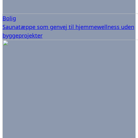
Bolig
Saunatæppe som genvej til hjemmewellness uden
byggeprojekter